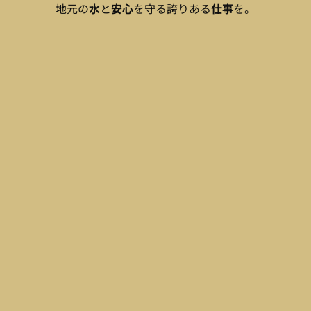
地元の
水
と
安心
を守る誇りある
仕事
を。