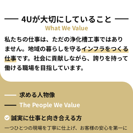
4Uが大切にしていること
What We Value
私たちの仕事は、ただの浄化槽工事ではあり
ません。
地域の暮らしを守る
インフラをつくる
仕事
です。
社会に貢献しながら、誇りを持って
働ける職場を目指しています。
求
め
る
人
物
像
The People We Value
誠実に仕事と向き合える方
一つひとつの現場を丁寧に仕上げ、お客様の安心を第一に