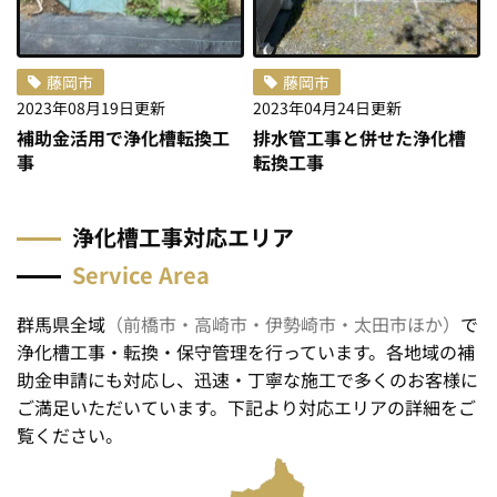
藤岡市
藤岡市
2023年08月19日
更新
2023年04月24日
更新
補助金活用で浄化槽転換工
排水管工事と併せた浄化槽
事
転換工事
浄
化
槽
工
事
対
応
エ
リ
ア
Service Area
群馬県全域
（前橋市・高崎市・伊勢崎市・太田市ほか）
で
浄化槽工事・転換・保守管理を行っています。各地域の補
助金申請にも対応し、迅速・丁寧な施工で多くのお客様に
ご満足いただいています。下記より対応エリアの詳細をご
覧ください。