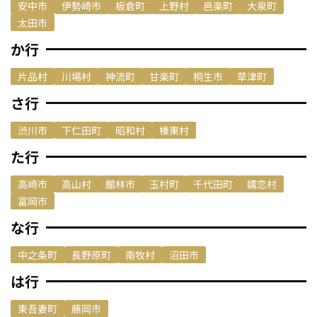
安中市
伊勢崎市
板倉町
上野村
邑楽町
大泉町
太田市
か行
片品村
川場村
神流町
甘楽町
桐生市
草津町
さ行
渋川市
下仁田町
昭和村
榛東村
た行
高崎市
高山村
館林市
玉村町
千代田町
嬬恋村
富岡市
な行
中之条町
長野原町
南牧村
沼田市
は行
東吾妻町
藤岡市