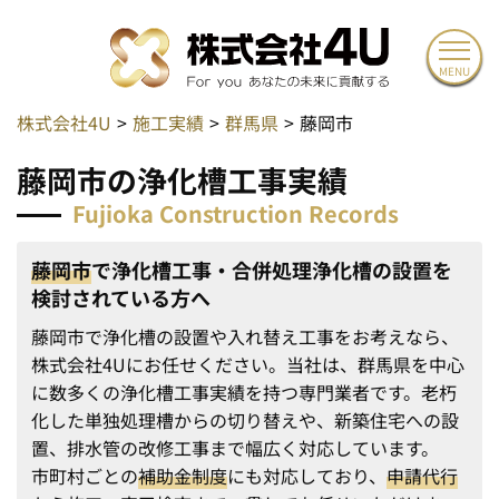
MENU
株式会社4U
施工実績
群馬県
藤岡市
藤
岡
市
の
浄
化
槽
工
事
実
績
Fujioka Construction Records
藤岡市
で浄化槽工事・合併処理浄化槽の設置を
検討されている方へ
藤岡市で浄化槽の設置や入れ替え工事をお考えなら、
株式会社4Uにお任せください。当社は、群馬県を中心
に数多くの浄化槽工事実績を持つ専門業者です。老朽
化した単独処理槽からの切り替えや、新築住宅への設
置、排水管の改修工事まで幅広く対応しています。
市町村ごとの
補助金制度
にも対応しており、
申請代行