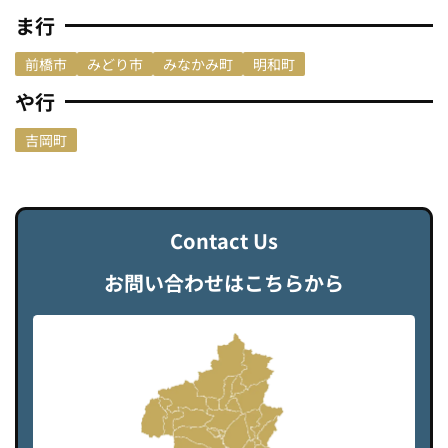
ま行
前橋市
みどり市
みなかみ町
明和町
や行
吉岡町
C
o
n
t
a
c
t
U
s
お問い合わせはこちらから